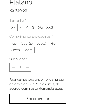
Plátano
Preço
R$ 349,00
Tamanho
*
XP
P
M
G
XG
XXG
Comprimento Entrepernas
*
72cm (padrão modelo)
76cm
82cm
86cm
Quantidade
*
Fabricamos sob encomenda, prazo
de envio de 14 a 21 dias úteis, de
acordo com nossa demanda atual.
Encomendar