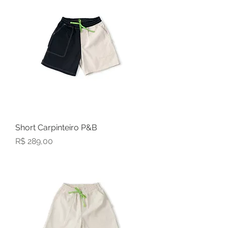
Short Carpinteiro P&B
Preço
R$ 289,00