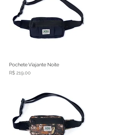
Pochete Viajante Noite
Preço
R$ 219,00