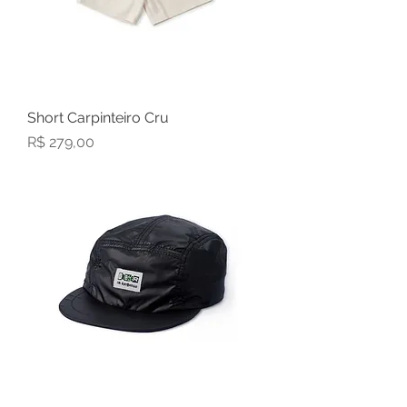
Short Carpinteiro Cru
Preço
R$ 279,00