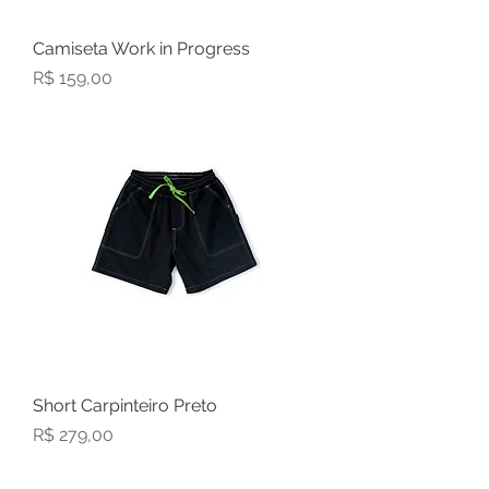
Camiseta Work in Progress
Preço
R$ 159,00
Short Carpinteiro Preto
Preço
R$ 279,00