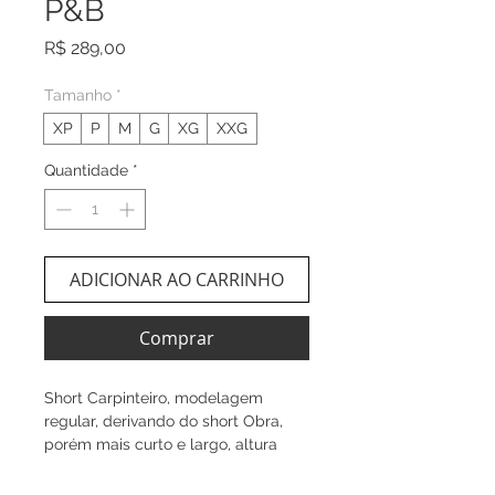
P&B
Preço
R$ 289,00
Tamanho
*
XP
P
M
G
XG
XXG
Quantidade
*
ADICIONAR AO CARRINHO
Comprar
Short Carpinteiro, modelagem
regular, derivando do short Obra,
porém mais curto e largo, altura
acima dos joelhos e com
caracteristicas da calça Pintor.