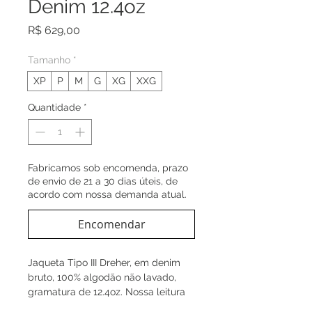
Denim 12.4oz
Preço
R$ 629,00
Tamanho
*
XP
P
M
G
XG
XXG
Quantidade
*
Fabricamos sob encomenda, prazo
de envio de 21 a 30 dias úteis, de
acordo com nossa demanda atual.
Encomendar
Jaqueta Tipo III Dreher, em denim
bruto, 100% algodão não lavado,
gramatura de 12.4oz. Nossa leitura
da clássica modelagem Trucker,