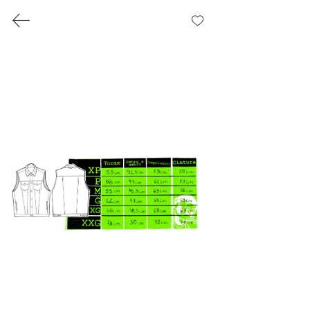
TABELAS DE MEDIDAS
Confira as nossas tabelas de medidas
acima,
qualquer dúvida estamos à disposição.
DREHER MANUFATURAS LTDA
27.496.739
/0001-92
Rua Francisco Ferrer, 484. Bairro Rio Branco, Porto Alegre / RS
Visite nossa loja de segunda a sexta, das 14h às 18h.
drehershop.com |
contato@drehershop.com
|
WhatsApp
+555132095512