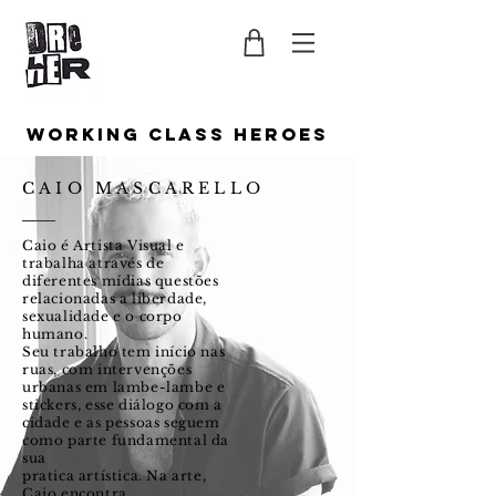
Working Class Heroes
CAIO MASCARELLO
Caio é Artista Visual e
trabalha através de
diferentes mídias questões
relacionadas a liberdade,
sexualidade e o corpo
humano.
Seu trabalho tem início nas
ruas, com intervenções
urbanas em lambe-lambe e
stickers, esse diálogo com a
cidade e as pessoas seguem
como parte fundamental da
sua
pratica artística. Na arte,
Caio encontra