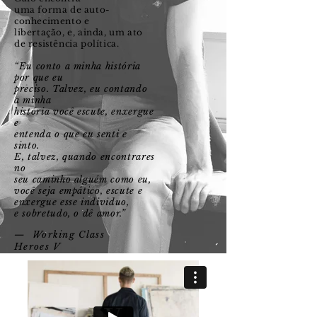
uma forma de auto-
conhecimento e
libertação, e, ainda,
um ato
de resistência política.
“Eu conto a minha história
por que eu
preciso. Talvez, eu contando
a minha
história você escute, enxergue
e
entenda o que eu senti e
sinto.
E, talvez, quando encontrares
no
seu caminho alguém como eu,
você seja empático, escute e
enxergue esse individuo,
e sobretudo, o dê amor.”
— Working Class
Heroes V